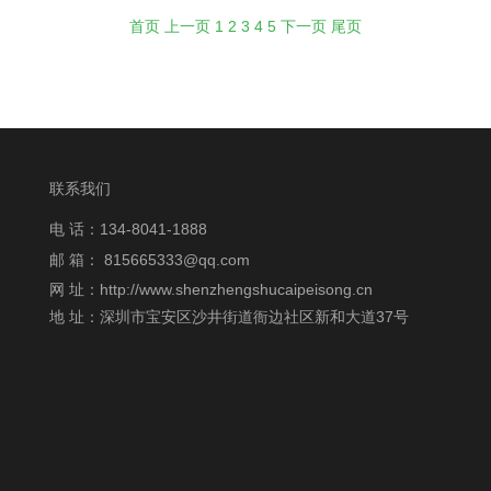
首页
上一页
1
2
3
4
5
下一页
尾页
联系我们
电 话：134-8041-1888
邮 箱：
815665333@qq.com
网 址：http://www.shenzhengshucaipeisong.cn
地 址：深圳市宝安区沙井街道衙边社区新和大道37号