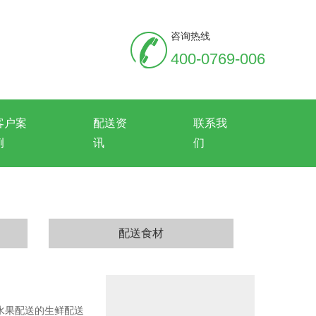
咨询热线
400-0769-006
客户案
配送资
联系我
例
讯
们
配送食材
菜水果配送的生鲜配送